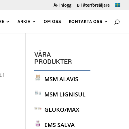
ÅF inlogg
Bli återförsäljare
RE
ARKIV
OM OSS
KONTAKTA OSS
VÅRA
PRODUKTER
0.1
MSM ALAVIS
MSM LIGNISUL
GLUKO/MAX
EMS SALVA