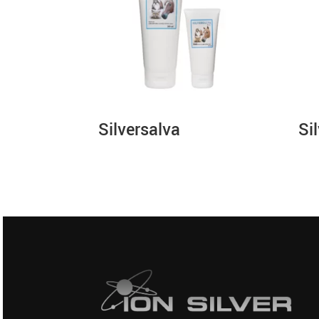
Silversalva
Si