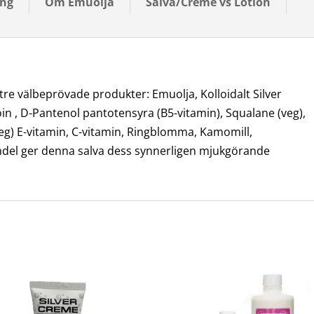
ing
Om Emuolja
Salva/Cremé vs Lotion
tre välbeprövade produkter: Emuolja, Kolloidalt Silver
n , D-Pantenol pantotensyra (B5-vitamin), Squalane (veg),
veg) E-vitamin, C-vitamin, Ringblomma, Kamomill,
endel ger denna salva dess synnerligen mjukgörande