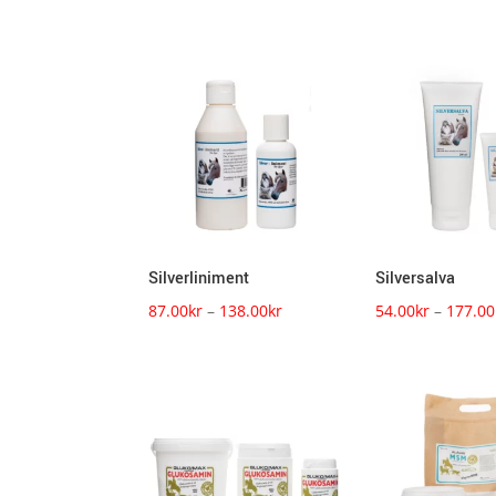
Silverliniment
Silversalva
Prisintervall:
87.00
kr
–
138.00
kr
54.00
kr
–
177.00
87.00kr
till
138.00kr