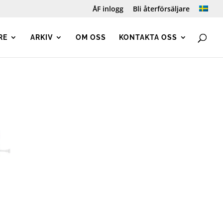
ÅF inlogg
Bli återförsäljare
RE
ARKIV
OM OSS
KONTAKTA OSS
ervall: