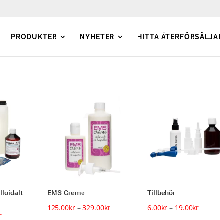
PRODUKTER
NYHETER
HITTA ÅTERFÖRSÄLJA
lloidalt
EMS Creme
Tillbehör
Prisintervall:
Prisint
125.00
kr
–
329.00
kr
6.00
kr
–
19.00
kr
Prisintervall:
r
125.00kr
6.00kr