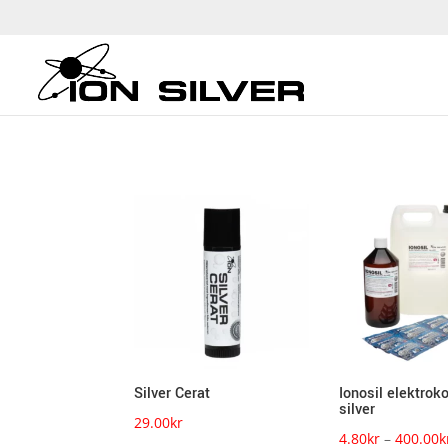
Silver Cerat
Ionosil elektroko
silver
29.00
kr
4.80
kr
–
400.00
k